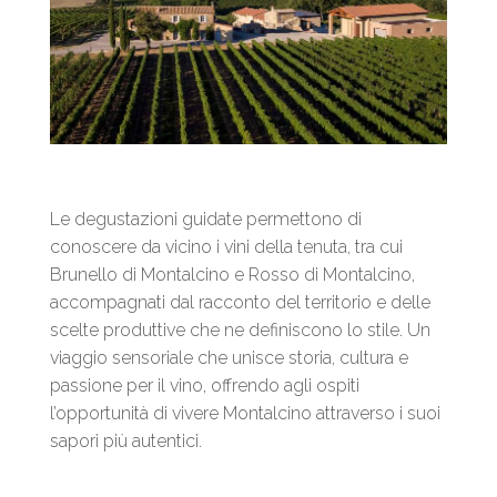
Le degustazioni guidate permettono di
conoscere da vicino i vini della tenuta, tra cui
Brunello di Montalcino e Rosso di Montalcino,
accompagnati dal racconto del territorio e delle
scelte produttive che ne definiscono lo stile. Un
viaggio sensoriale che unisce storia, cultura e
passione per il vino, offrendo agli ospiti
l’opportunità di vivere Montalcino attraverso i suoi
sapori più autentici.